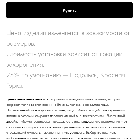
Купить
Цена изделия изменяется в зависимости от
размеров.
Стоимость установки зависит от локации
захоронения.
25% по умолчанию — Подольск, Красная
Горка.
Гранитный памятник
– это прочный и изящный символ памяти, который
сохранит тепло воспоминаний о близком человеке на долгие годы.
Изготовленный из натурального камня, он устойчив к воздействию времени и
погодных условий, сохраняя первоначальный вид десятилетиями. Элегантный
дизайн, глубокая гравировка и возможность индивидуального оформления – от
классических форм до эксклюзивных решений – позволяют создать памятник,
отражающий личность и жизненный путь усопшего. Выберите надписи,
изображения и символы, которые подчеркнут уважение, любовь и светлую память.