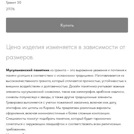
Гранит 50
21176
Купить
Цена изделия изменяется в зависимости от
размеров.
Мусульманский памятник
из гранита – это выражение уважения и почтения к
памяти усопших в соответствии с исламскими традициями. Изготавливается из
высококачественного гранита, который отличается прочностью, устойчивостью к
внешним воздействиям и долговечностью. Дизайн памятника учитывает важные
элементы мусульманской символики, такие как каллиграфия, арабские надписи,
символы полумесяца и звезды, а также другие традиционные элементы.
Гравировка выполняется с учетом пожеланий заказчика, включая имя, дату,
эпитафию или цитаты из Корана. Мы предлагаем различные варианты
оформления, включая минималистичные и более сложные композиции.
Специалисты помогут подобрать памятник, который будет гармонично
сочетаться с окружающим ландшафтом и соответствовать всем религиозным
требованиям.