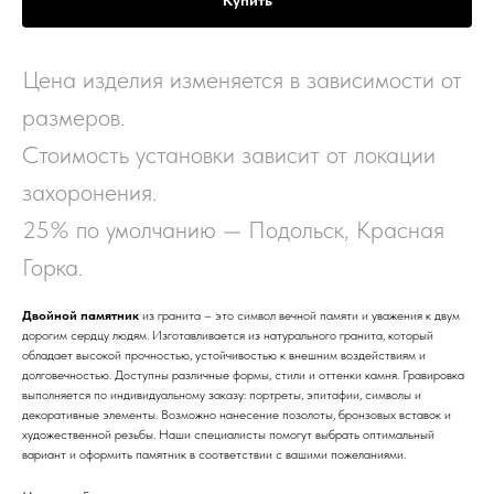
Купить
Цена изделия изменяется в зависимости от
размеров.
Стоимость установки зависит от локации
захоронения.
25% по умолчанию — Подольск, Красная
Горка.
Двойной памятник
из гранита – это символ вечной памяти и уважения к двум
дорогим сердцу людям. Изготавливается из натурального гранита, который
обладает высокой прочностью, устойчивостью к внешним воздействиям и
долговечностью. Доступны различные формы, стили и оттенки камня. Гравировка
выполняется по индивидуальному заказу: портреты, эпитафии, символы и
декоративные элементы. Возможно нанесение позолоты, бронзовых вставок и
художественной резьбы. Наши специалисты помогут выбрать оптимальный
вариант и оформить памятник в соответствии с вашими пожеланиями.