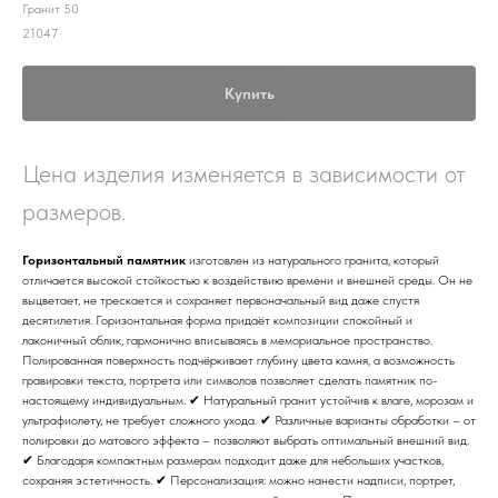
Гранит 50
21047
Купить
Цена изделия изменяется в зависимости от
размеров.
Горизонтальный памятник
изготовлен из натурального гранита, который
отличается высокой стойкостью к воздействию времени и внешней среды. Он не
выцветает, не трескается и сохраняет первоначальный вид даже спустя
десятилетия. Горизонтальная форма придаёт композиции спокойный и
лаконичный облик, гармонично вписываясь в мемориальное пространство.
Полированная поверхность подчёркивает глубину цвета камня, а возможность
гравировки текста, портрета или символов позволяет сделать памятник по-
настоящему индивидуальным. ✔ Натуральный гранит устойчив к влаге, морозам и
ультрафиолету, не требует сложного ухода. ✔ Различные варианты обработки – от
полировки до матового эффекта – позволяют выбрать оптимальный внешний вид.
✔ Благодаря компактным размерам подходит даже для небольших участков,
сохраняя эстетичность. ✔ Персонализация: можно нанести надписи, портрет,