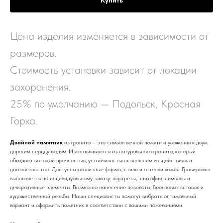
Купить
Цена изделия изменяется в зависимости от
размеров.
Стоимость установки зависит от локации
захоронения.
25% по умолчанию — Подольск, Красная
Горка.
Двойной памятник
из гранита – это символ вечной памяти и уважения к двум
дорогим сердцу людям. Изготавливается из натурального гранита, который
обладает высокой прочностью, устойчивостью к внешним воздействиям и
долговечностью. Доступны различные формы, стили и оттенки камня. Гравировка
выполняется по индивидуальному заказу: портреты, эпитафии, символы и
декоративные элементы. Возможно нанесение позолоты, бронзовых вставок и
художественной резьбы. Наши специалисты помогут выбрать оптимальный
вариант и оформить памятник в соответствии с вашими пожеланиями.