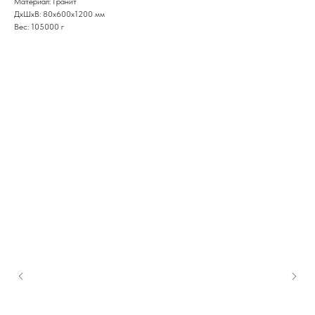
Материал: Гранит
ДxШxВ: 80x600x1200 мм
Вес: 105000 г