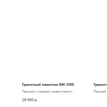
Гранитный памятник БМ-3100
Гранит
Прочный и изящный символ памяти,
Прочный 
который сохранит тепло воспоминаний о
который 
28 000
р.
близком человеке на долгие годы
близком 