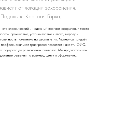
зависит от локации захоронения.
Подольск, Красная Горка.
 это классический и надежный вариант оформления места
ысокой прочностью, устойчивостью к влаге, морозу и
лговечность памятника на десятилетия. Материал придаёт
а профессиональная гравировка позволяет нанести ФИО,
от портрета до религиозных символов. Мы предлагаем как
дуальные решения по размеру, цвету и оформлению.