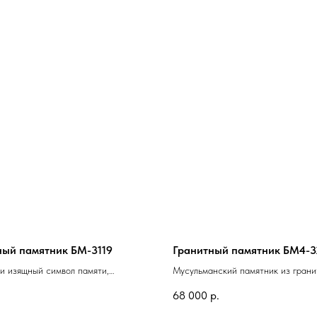
ный памятник БМ-3119
Гранитный памятник БМ4-3
и изящный символ памяти,
Мусульманский памятник из грани
сохранит тепло воспоминаний о
достойный выбор для увековечива
68 000
р.
человеке на долгие годы
памяти усопших, соответствующий
исламским традициям.