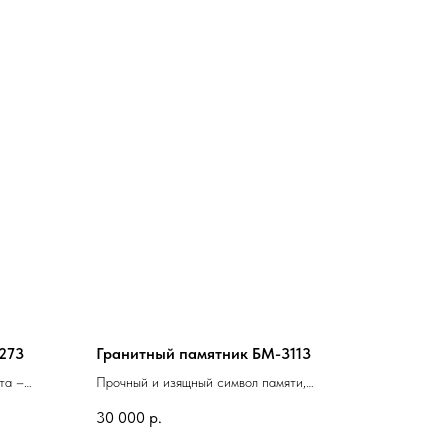
273
Гранитный памятник БМ-3113
та –
Прочный и изящный символ памяти,
ния
который сохранит тепло воспоминаний о
30 000
р.
близком человеке на долгие годы