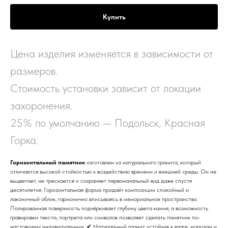
Купить
Цена изделия изменяется в зависимости от
размеров.
Стоимость установки зависит от локации
захоронения.
25% по умолчанию — Подольск, Красная
Горка.
Горизонтальный памятник
изготовлен из натурального гранита, который
отличается высокой стойкостью к воздействию времени и внешней среды. Он не
выцветает, не трескается и сохраняет первоначальный вид даже спустя
десятилетия. Горизонтальная форма придаёт композиции спокойный и
лаконичный облик, гармонично вписываясь в мемориальное пространство.
Полированная поверхность подчёркивает глубину цвета камня, а возможность
гравировки текста, портрета или символов позволяет сделать памятник по-
настоящему индивидуальным. ✔ Натуральный гранит устойчив к влаге, морозам и