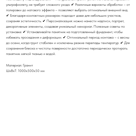
ультрафиолету, не требует сложного ухода. ✔ Различные варианты обработки – от
полировки до матового эффекта – позволяют выбрать оптимальный внешний вид.
✔ Благодаря компактным размерам подходит даже для небольших участков,
сохраняя эстетичность. ✔ Персонализация: можно нанести надписи, портрет,
декоративные элементы, создавая уникальный мемориал. Полезные советы по
установке: ✔ Устанавливайте памятник на подготовленный фундамент, чтобы
избежать проседания и деформации. ✔ Оптимальный период монтажа – с весны
до осени, когда грунт стабилен и исключены резкие перепады температур. ✔ Для
сохранения блеска и чистоты поверхности достаточно периодически протирать
памятник мягкой тканью и водой.
Материал: Гранит
ШxВxТ: 1000x500x50 мм