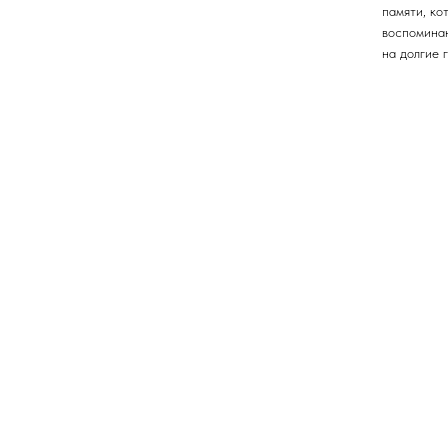
памяти, ко
воспоминан
на долгие 