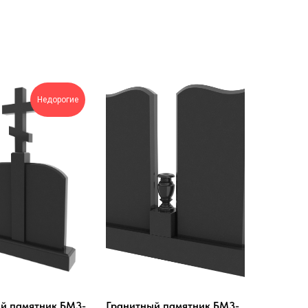
Недорогие
й памятник БМ3-
Гранитный памятник БМ3-