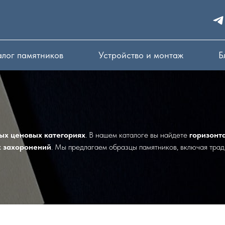
алог памятников
Устройство и монтаж
Б
ых ценовых категориях
. В нашем каталоге вы найдете
горизонт
х захоронений
. Мы предлагаем образцы памятников, включая тра