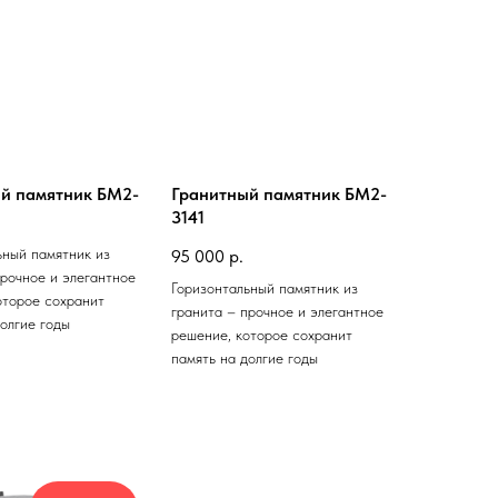
й памятник БМ2-
Гранитный памятник БМ2-
3141
ьный памятник из
95 000
р.
прочное и элегантное
Горизонтальный памятник из
оторое сохранит
гранита – прочное и элегантное
долгие годы
решение, которое сохранит
память на долгие годы