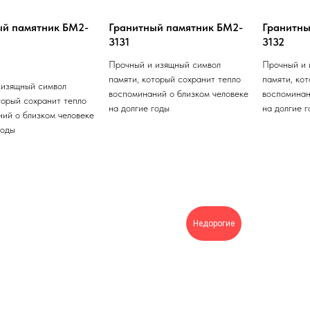
ый памятник БМ2-
Гранитный памятник БМ2-
Гранитны
3131
3132
Прочный и изящный символ
Прочный и 
памяти, который сохранит тепло
памяти, ко
 изящный символ
воспоминаний о близком человеке
воспоминан
торый сохранит тепло
на долгие годы
на долгие 
ий о близком человеке
годы
Недорогие