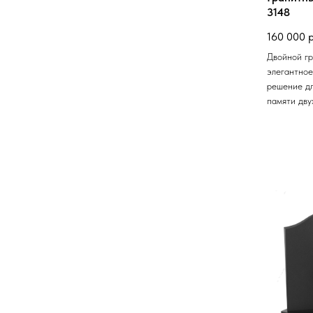
3148
160 000
р
Двойной г
элегантное
решение дл
памяти дву