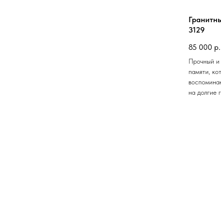
Гранитн
3129
85 000
р.
Прочный и
памяти, ко
воспоминан
на долгие 