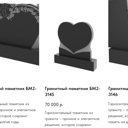
ый памятник БМ2-
Гранитный памятник БМ2-
Гранитны
3145
3146
ьный памятник из
Горизонтал
70 000
р.
прочное и элегантное
гранита – 
Горизонтальный памятник из
оторое сохранит
решение, к
гранита – прочное и элегантное
долгие годы
память на 
решение, которое сохранит