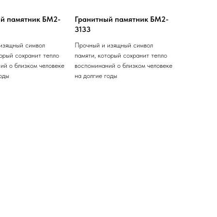
й памятник БМ2-
Гранитный памятник БМ2-
3133
изящный символ
Прочный и изящный символ
торый сохранит тепло
памяти, который сохранит тепло
ий о близком человеке
воспоминаний о близком человеке
годы
на долгие годы