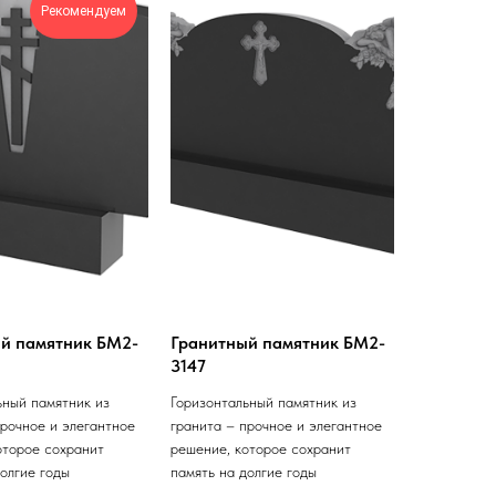
Рекомендуем
й памятник БМ2-
Гранитный памятник БМ2-
3147
ьный памятник из
Горизонтальный памятник из
прочное и элегантное
гранита – прочное и элегантное
оторое сохранит
решение, которое сохранит
долгие годы
память на долгие годы