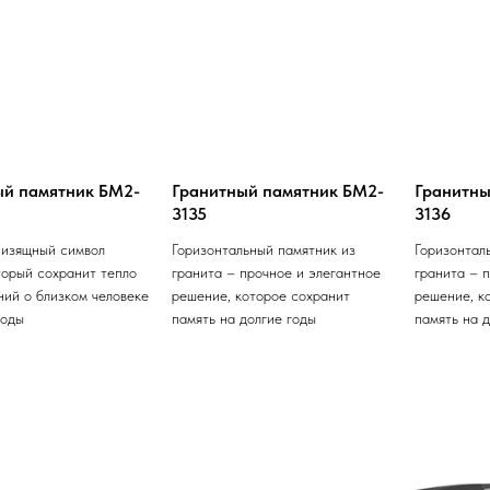
ый памятник БМ2-
Гранитный памятник БМ2-
Гранитны
3135
3136
 изящный символ
Горизонтальный памятник из
Горизонтал
торый сохранит тепло
гранита – прочное и элегантное
гранита – 
ий о близком человеке
решение, которое сохранит
решение, к
годы
память на долгие годы
память на 