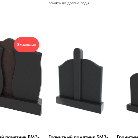
память на долгие годы
Эксклюзив
ый памятник БМ3-
Гранитный памятник БМ3-
Гранитны