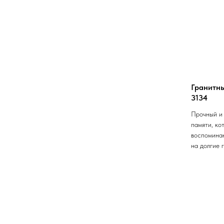
Гранитн
3134
Прочный и
памяти, ко
воспоминан
на долгие 