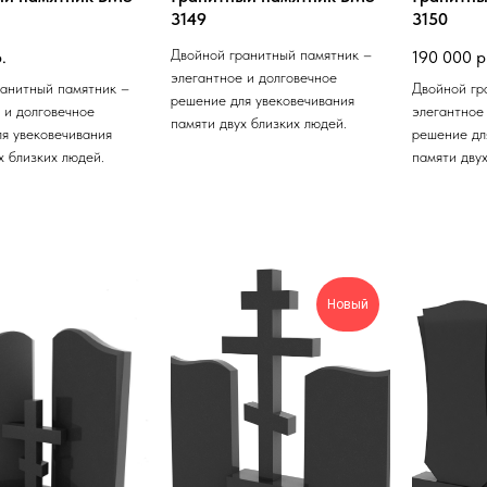
3149
3150
Двойной гранитный памятник –
.
190 000
р
элегантное и долговечное
ранитный памятник –
Двойной гр
решение для увековечивания
 и долговечное
элегантное
памяти двух близких людей.
я увековечивания
решение дл
х близких людей.
памяти двух
Новый