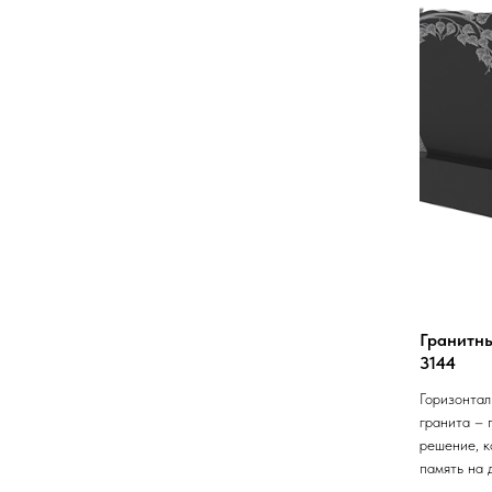
Гранитн
3144
Горизонтал
гранита – 
решение, к
память на 