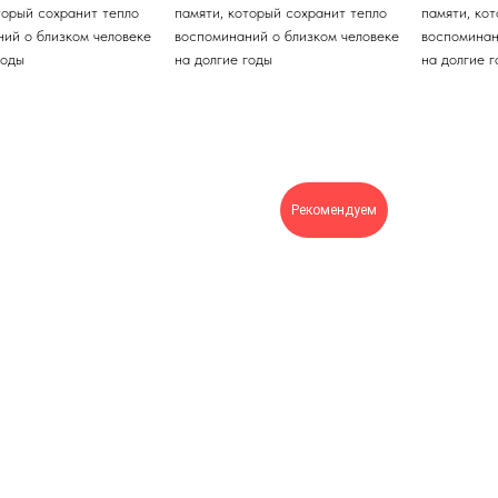
торый сохранит тепло
памяти, который сохранит тепло
памяти, ко
ий о близком человеке
воспоминаний о близком человеке
воспоминан
годы
на долгие годы
на долгие 
Рекомендуем