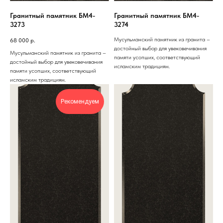
Гранитный памятник БМ4-
Гранитный памятник БМ4-
3273
3274
Мусульманский памятник из гранита –
68 000
р.
достойный выбор для увековечивания
Мусульманский памятник из гранита –
памяти усопших, соответствующий
достойный выбор для увековечивания
исламским традициям.
памяти усопших, соответствующий
исламским традициям.
Рекомендуем