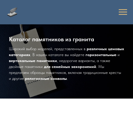
Каталог памятников из гранита
Широкий выбор моделей, представленных в
различных ценовых
категориях
. В нашем каталоге вы найдете
горизонтальные
и
вертикальные памятники
, недорогие варианты, а также
двойные памятники
для семейных захоронений
. Мы
предлагаем образцы памятников, включая традиционные кресты
и другие
религиозные символы
.