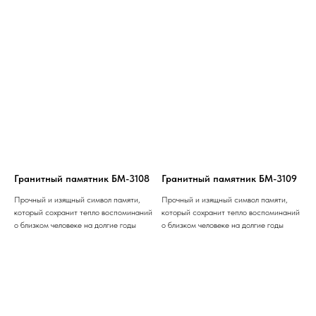
Гранитный памятник БМ-3108
Гранитный памятник БМ-3109
Прочный и изящный символ памяти,
Прочный и изящный символ памяти,
который сохранит тепло воспоминаний
который сохранит тепло воспоминаний
о близком человеке на долгие годы
о близком человеке на долгие годы