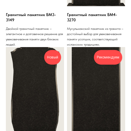
Гранитный памятник БМ3-
Гранитный памятник БМ4-
3149
3270
Двойной гранитный памятник –
Мусульманский памятник из гранита –
элегантное и долговечное решение для
достойный выбор для увековечивания
увековечивания памяти двух близких
памяти усопших, соответствующий
людей.
исламским традициям.
Новый
Рекомендуем